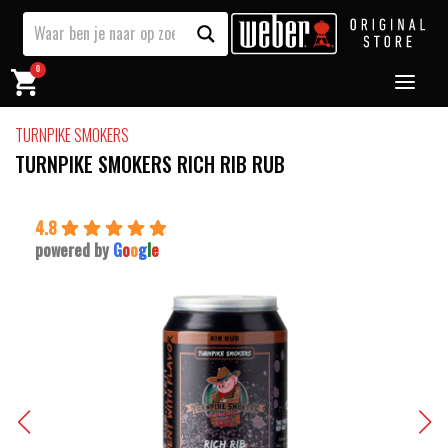
0
TURNPIKE SMOKERS
TURNPIKE SMOKERS RICH RIB RUB
4.8
powered by
G
o
o
g
l
e