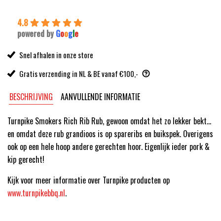
4.8
powered by
G
o
o
g
l
e
Snel afhalen in onze store
Gratis verzending in NL & BE vanaf €100,-
BESCHRIJVING
AANVULLENDE INFORMATIE
Turnpike Smokers Rich Rib Rub, gewoon omdat het zo lekker bekt…
en omdat deze rub grandioos is op spareribs en buikspek. Overigens
ook op een hele hoop andere gerechten hoor. Eigenlijk ieder pork &
kip gerecht!
Kijk voor meer informatie over Turnpike producten op
www.turnpikebbq.nl
.