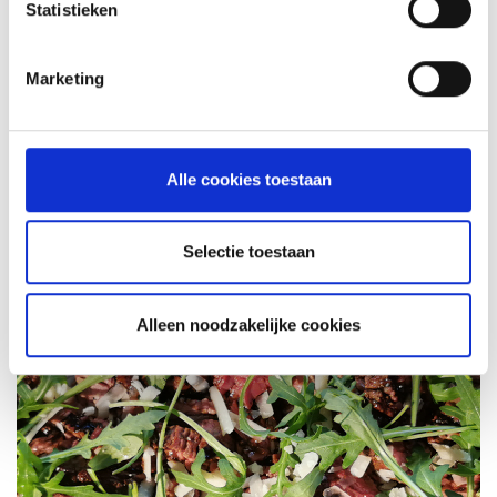
Statistieken
Marketing
CHICKENLOLLIPOPS MET “BITE
THROUGHSKIN”
Alle cookies toestaan
RECEPT
Selectie toestaan
Alleen noodzakelijke cookies