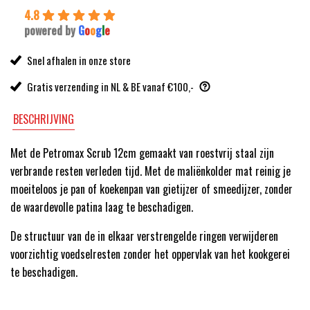
4.8
powered by
G
o
o
g
l
e
Snel afhalen in onze store
Gratis verzending in NL & BE vanaf €100,-
BESCHRIJVING
Met de Petromax Scrub 12cm gemaakt van roestvrij staal zijn
verbrande resten verleden tijd. Met de maliënkolder mat reinig je
moeiteloos je pan of koekenpan van gietijzer of smeedijzer, zonder
de waardevolle patina laag te beschadigen.
De structuur van de in elkaar verstrengelde ringen verwijderen
voorzichtig voedselresten zonder het oppervlak van het kookgerei
te beschadigen.