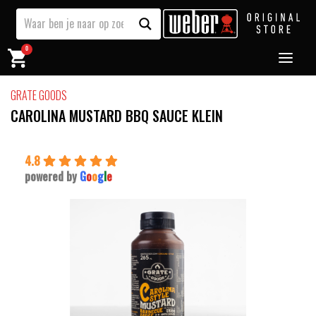
0
GRATE GOODS
CAROLINA MUSTARD BBQ SAUCE KLEIN
4.8
powered by
G
o
o
g
l
e