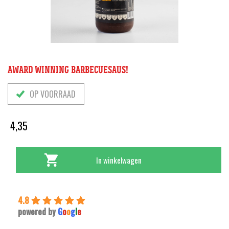
AWARD WINNING BARBECUESAUS!
OP VOORRAAD
4,35
In winkelwagen
4.8
powered by
G
o
o
g
l
e