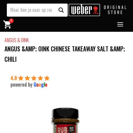
0
ANGUS & OINK
ANGUS &AMP; OINK CHINESE TAKEAWAY SALT &AMP;
CHILI
4.8
powered by
G
o
o
g
l
e