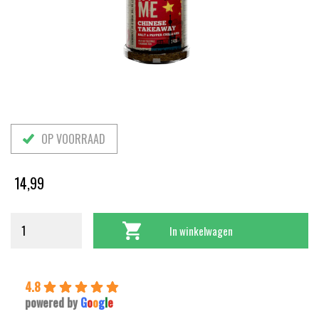
OP VOORRAAD
14,99
In winkelwagen
4.8
powered by
G
o
o
g
l
e