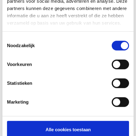
partners voor social media, adverteren en analyse. Deze
partners kunnen deze gegevens combineren met andere
Oorspronkelijke
Huidige
24,99
34,99
informatie die u aan ze heeft verstrekt of die ze hebben
prijs
prijs
verzameld op basis van uw gebruik van hun services.
was:
is:
34,99.
24,99.
Toestemmingsselectie
INSPIRATIE
Noodzakelijk
Voorkeuren
RECEPTEN EN TIPS
Statistieken
VAN ONZE GRILL MASTERS
Marketing
MEER INFORMATIE
Alle cookies toestaan