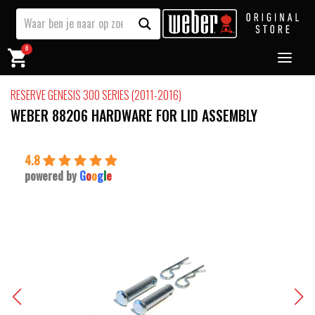
0
RESERVE GENESIS 300 SERIES (2011-2016)
WEBER 88206 HARDWARE FOR LID ASSEMBLY
4.8
powered by
G
o
o
g
l
e