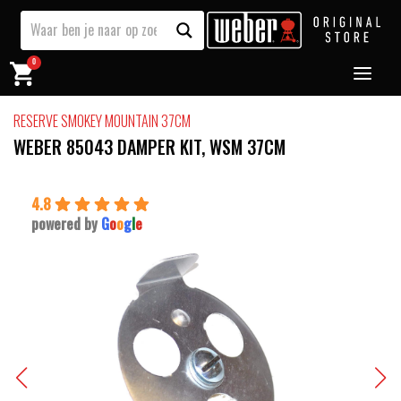
0
RESERVE SMOKEY MOUNTAIN 37CM
WEBER 85043 DAMPER KIT, WSM 37CM
4.8
powered by
G
o
o
g
l
e