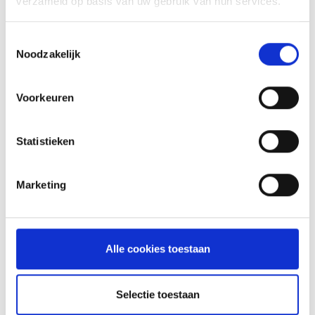
INSPIRATIE
verzameld op basis van uw gebruik van hun services.
Toestemmingsselectie
Noodzakelijk
RECEPTEN EN TIPS
Voorkeuren
VAN ONZE GRILL MASTERS
MEER INFORMATIE
Statistieken
Marketing
Alle cookies toestaan
Selectie toestaan