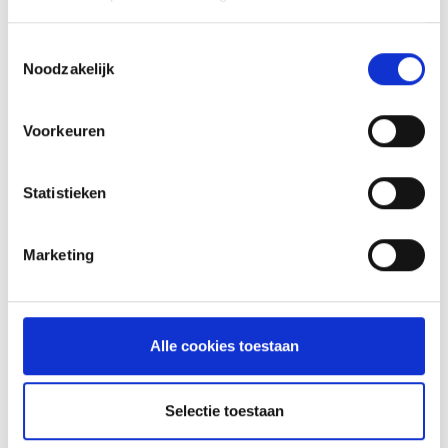
INSPIRATIE
Toestemmingsselectie
Noodzakelijk
RECEPTEN EN TIPS
VAN ONZE GRILL MASTERS
Voorkeuren
MEER INFORMATIE
Statistieken
Marketing
Alle cookies toestaan
Selectie toestaan