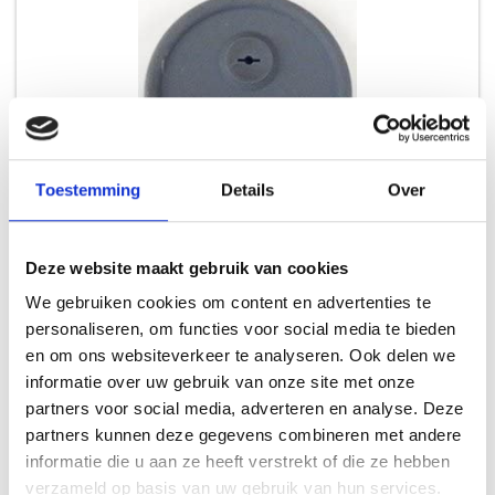
Toestemming
Details
Over
WEBER 85037 GROMMET, GRAY, SMC
Deze website maakt gebruik van cookies
RESERVE SMOKEY MOUNTAIN
We gebruiken cookies om content en advertenties te
personaliseren, om functies voor social media te bieden
7,99
en om ons websiteverkeer te analyseren. Ook delen we
informatie over uw gebruik van onze site met onze
partners voor social media, adverteren en analyse. Deze
partners kunnen deze gegevens combineren met andere
informatie die u aan ze heeft verstrekt of die ze hebben
verzameld op basis van uw gebruik van hun services.