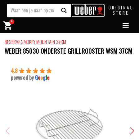
0
RESERVE SMOKEY MOUNTAIN 37CM
WEBER 85030 ONDERSTE GRILLROOSTER WSM 37CM
4.8
powered by
G
o
o
g
l
e