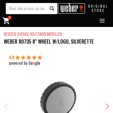
0
RESERVE OVERIGE HOUTSKOOLMODELLEN
WEBER 80735 8" WHEEL W/LOGO, SILVERETTE
4.8
powered by
G
o
o
g
l
e