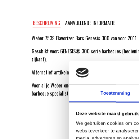
BESCHRIJVING
AANVULLENDE INFORMATIE
Weber 7539 Flavorizer Bars Genesis 300 van voor 2011.
Geschikt voor: GENESIS® 300 serie barbecues (bedieni
zijkant).
Alternatief artikelnummer:
65944
Voor al je Weber onderdelen ga je naar de Weber Origin
barbecue specialist!
Toestemming
Deze website maakt gebruik
We gebruiken cookies om cont
websiteverkeer te analyseren
media, adverteren en analys