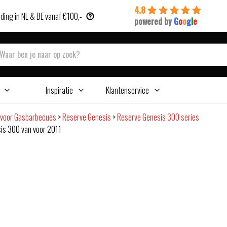
4.8
ding in NL & BE vanaf €100,-
powered by
G
o
o
g
l
e
Inspiratie
Klantenservice
 voor Gasbarbecues
>
Reserve Genesis
>
Reserve Genesis 300 series
is 300 van voor 2011