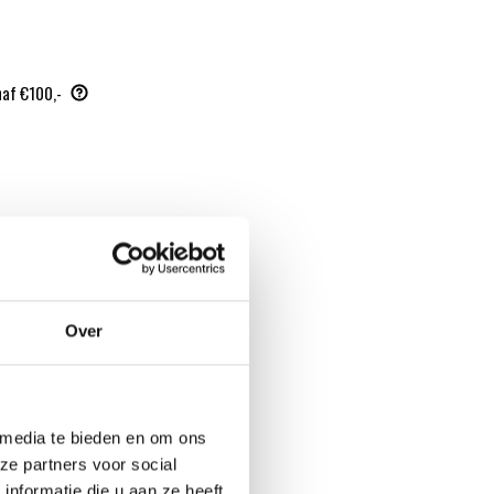
naf €100,-
Over
 media te bieden en om ons
ze partners voor social
nformatie die u aan ze heeft