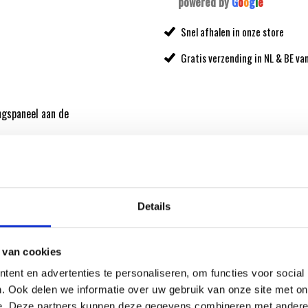
powered by
G
o
o
g
l
e
Snel afhalen in onze store
Gratis verzending in NL & BE va
ngspaneel aan de
al Store. De Weber
Details
 van cookies
ent en advertenties te personaliseren, om functies voor social
. Ook delen we informatie over uw gebruik van onze site met on
e. Deze partners kunnen deze gegevens combineren met andere i