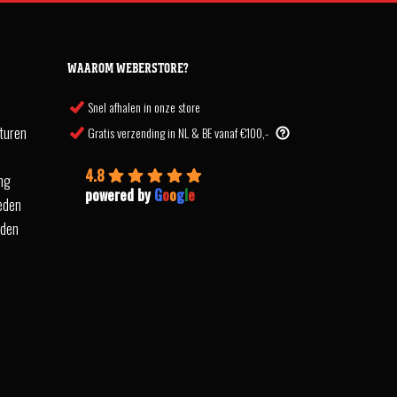
WAAROM WEBERSTORE?
Snel afhalen in onze store
turen
Gratis verzending in NL & BE vanaf €100,-
4.8
ing
powered by
G
o
o
g
l
e
eden
rden