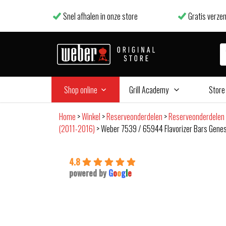
Snel afhalen in onze store
Gratis verzen
Shop online
Grill Academy
Store
Home
>
Winkel
>
Reserveonderdelen
>
Reserveonderdelen
(2011-2016)
>
Weber 7539 / 65944 Flavorizer Bars Genes
4.8
powered by
G
o
o
g
l
e