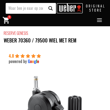
0
RESERVE GENESIS
WEBER 70360 / 79500 WIEL MET REM
4.8
powered by
G
o
o
g
l
e