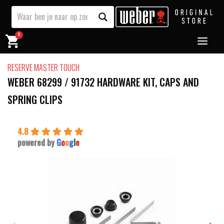
0
RESERVE MASTER TOUCH
WEBER 68299 / 91732 HARDWARE KIT, CAPS AND
SPRING CLIPS
4.8
powered by
G
o
o
g
l
e