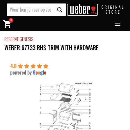
0
RESERVE GENESIS
WEBER 67733 RHS TRIM WITH HARDWARE
4.8
powered by
G
o
o
g
l
e