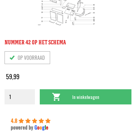
NUMMER 42 OP HET SCHEMA
OP VOORRAAD
59,99
In winkelwagen
4.8
powered by
G
o
o
g
l
e