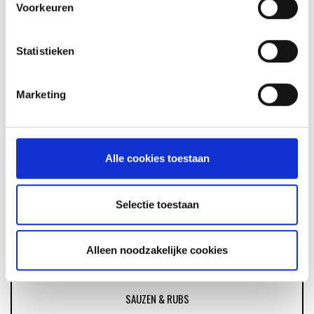
Voorkeuren
GLÜHWEIN VAN DE MASTER
Statistieken
TOUCH UIT DE DUTCH OVEN
RECEPT
Marketing
ASSORTIMENT
Alle cookies toestaan
BARBECUE'S
Selectie toestaan
ACCESSOIRES
Alleen noodzakelijke cookies
SAUZEN & RUBS