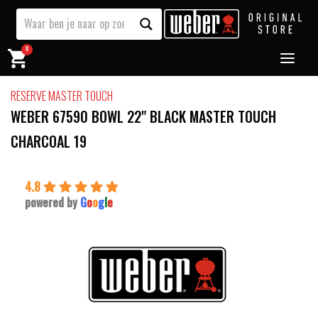
0
RESERVE MASTER TOUCH
WEBER 67590 BOWL 22" BLACK MASTER TOUCH
CHARCOAL 19
4.8
powered by
G
o
o
g
l
e