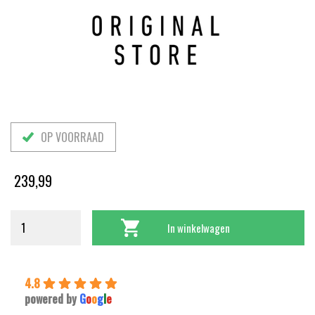
OP VOORRAAD
239,99
In winkelwagen
4.8
powered by
G
o
o
g
l
e