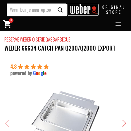
0
RESERVE WEBER Q SERIE GASBARBECUE
WEBER 66634 CATCH PAN Q200/Q2000 EXPORT
4.8
powered by
G
o
o
g
l
e