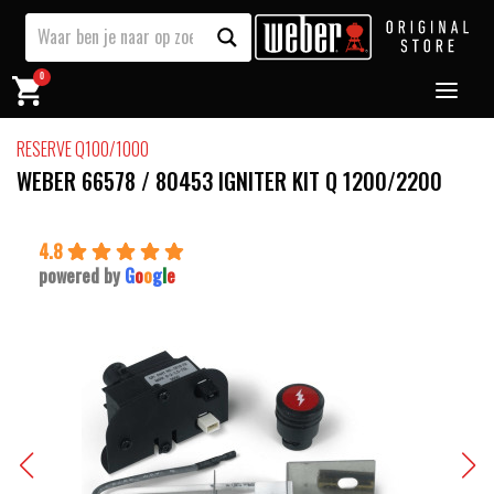
0
RESERVE Q100/1000
WEBER 66578 / 80453 IGNITER KIT Q 1200/2200
4.8
powered by
G
o
o
g
l
e