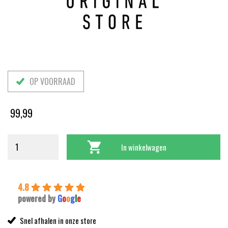
OP VOORRAAD
99,99
In winkelwagen
4.8
powered by
G
o
o
g
l
e
Snel afhalen in onze store