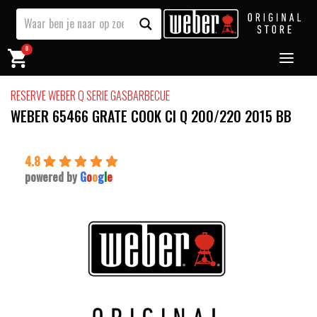
0
RESERVE WEBER Q SERIE GASBARBECUE
WEBER 65466 GRATE COOK CI Q 200/220 2015 BB
4.8
powered by
G
o
o
g
l
e