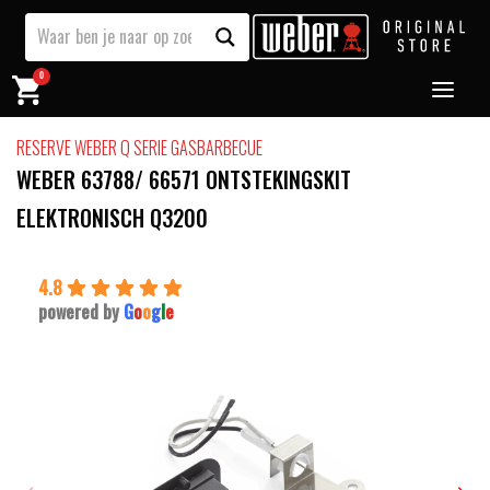
0
RESERVE WEBER Q SERIE GASBARBECUE
WEBER 63788/ 66571 ONTSTEKINGSKIT
ELEKTRONISCH Q3200
4.8
powered by
G
o
o
g
l
e