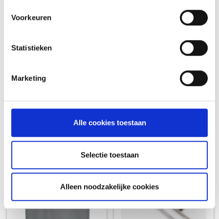
Voorkeuren
Statistieken
WEBER 66640
WEBER 66571 / 63788
ONTSTEKINGSKIT PIEZO
ONTSTEKINGSKIT
Q3000
ELEKTRONISCH Q3200
RESERVE WEBER Q SERIE
RESERVE WEBER Q SERIE
Marketing
GASBARBECUE
GASBARBECUE
24,99
49,99
Alle cookies toestaan
Selectie toestaan
Alleen noodzakelijke cookies