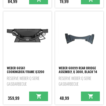
84,99
19,99
WEBER 66561
WEBER 60099 REAR BRIDGE
COOKINGBOX/FRAME Q3200
ASSEMBLY, Q 3000, BLACK '14
RESERVE WEBER Q SERIE
RESERVE WEBER Q SERIE
GASBARBECUE
GASBARBECUE
359,99
48,99