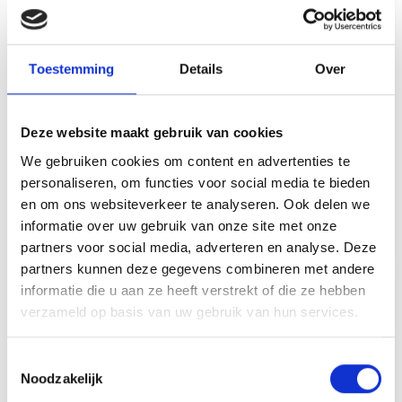
Toestemming
Details
Over
WEBER 66585 / 60090
WEBER 69930 DRAWER SIDE
HANDLE KIT, Q 3000 SERIES,
Deze website maakt gebruik van cookies
TABLE Q3000
EXPORT
We gebruiken cookies om content en advertenties te
RESERVE WEBER Q SERIE
RESERVE WEBER Q SERIE
personaliseren, om functies voor social media te bieden
GASBARBECUE
GASBARBECUE
en om ons websiteverkeer te analyseren. Ook delen we
informatie over uw gebruik van onze site met onze
84,99
19,99
partners voor social media, adverteren en analyse. Deze
partners kunnen deze gegevens combineren met andere
informatie die u aan ze heeft verstrekt of die ze hebben
verzameld op basis van uw gebruik van hun services.
Toestemmingsselectie
Noodzakelijk