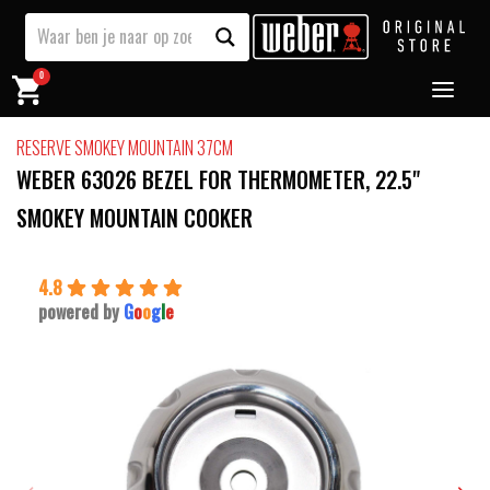
0
RESERVE SMOKEY MOUNTAIN 37CM
WEBER 63026 BEZEL FOR THERMOMETER, 22.5"
SMOKEY MOUNTAIN COOKER
4.8
powered by
G
o
o
g
l
e