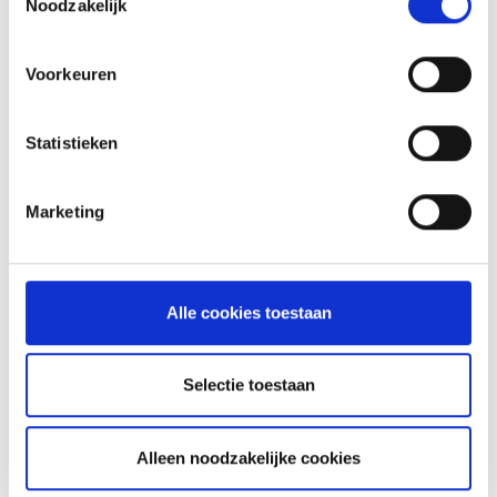
Noodzakelijk
MEER INFORMATIE
Voorkeuren
Statistieken
Marketing
Alle cookies toestaan
Selectie toestaan
SPARE PARTS VOOR JE WEBER
HOUTSKOOL BARBECUE
Alleen noodzakelijke cookies
HOW TO: ONDERHOUD