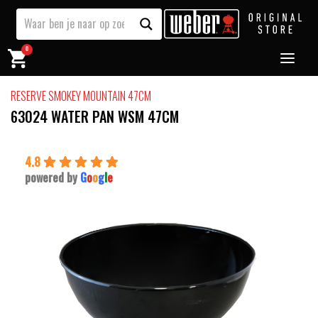
0
RESERVE SMOKEY MOUNTAIN 47CM
63024 WATER PAN WSM 47CM
4.8
powered by
G
o
o
g
l
e