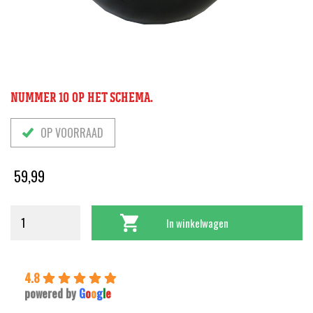
NUMMER 10 OP HET SCHEMA.
OP VOORRAAD
59,99
In winkelwagen
4.8
powered by
G
o
o
g
l
e