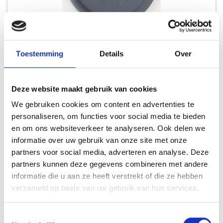
WEBER 85037 GROMMET, GRAY, SMC
Toestemming
Details
Over
RESERVE SMOKEY MOUNTAIN
Deze website maakt gebruik van cookies
7,99
We gebruiken cookies om content en advertenties te
personaliseren, om functies voor social media te bieden
en om ons websiteverkeer te analyseren. Ook delen we
informatie over uw gebruik van onze site met onze
INSPIRATIE
partners voor social media, adverteren en analyse. Deze
partners kunnen deze gegevens combineren met andere
informatie die u aan ze heeft verstrekt of die ze hebben
verzameld op basis van uw gebruik van hun services.
RECEPTEN EN TIPS
Toestemmingsselectie
VAN ONZE GRILL MASTERS