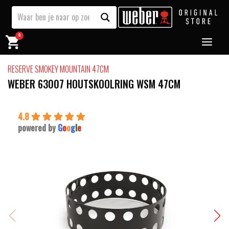
0
RESERVE SMOKEY MOUNTAIN 47CM
WEBER 63007 HOUTSKOOLRING WSM 47CM
4.8
powered by
G
o
o
g
l
e