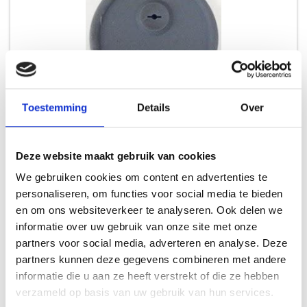
Toestemming
Details
Over
WEBER 85037 GROMMET, GRAY, SMC
Deze website maakt gebruik van cookies
RESERVE SMOKEY MOUNTAIN
We gebruiken cookies om content en advertenties te
personaliseren, om functies voor social media te bieden
7,99
en om ons websiteverkeer te analyseren. Ook delen we
informatie over uw gebruik van onze site met onze
partners voor social media, adverteren en analyse. Deze
partners kunnen deze gegevens combineren met andere
informatie die u aan ze heeft verstrekt of die ze hebben
verzameld op basis van uw gebruik van hun services.