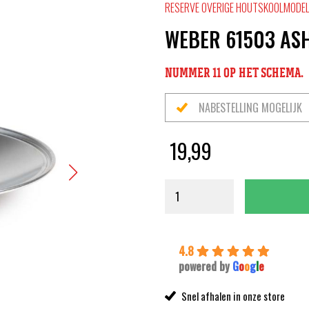
RESERVE OVERIGE HOUTSKOOLMODE
WEBER 61503 ASH
NUMMER 11 OP HET SCHEMA.
NABESTELLING MOGELIJK
19,99
4.8
powered by
G
o
o
g
l
e
Snel afhalen in onze store