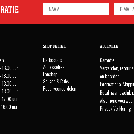
IRATIE
SHOP ONLINE
ALGEMEEN
Barbecue's
ten
Garantie
Accessoires
- 18.00 uur
Verzenden, retour s
Fanshop
- 18.00 uur
en klachten
Sauzen & Rubs
- 18.00 uur
International Shipp
Reserveonderdelen
- 18.00 uur
Betalingsmogelijkh
- 17.00 uur
Algemene voorwaa
- 16.00 uur
Privacy Verklaring