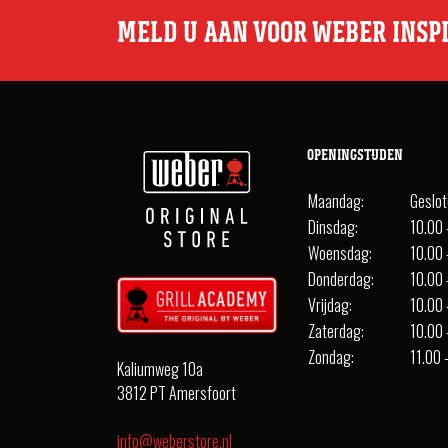
MELD U AAN VOOR WEBER INSP
OPENINGSTIJDEN
Maandag:
Geslo
Dinsdag:
10.00 
Woensdag:
10.00 
Donderdag:
10.00 
Vrijdag:
10.00 
Zaterdag:
10.00 
Zondag:
11.00 
Kaliumweg 10a
3812 PT Amersfoort
info@weberstore.nl