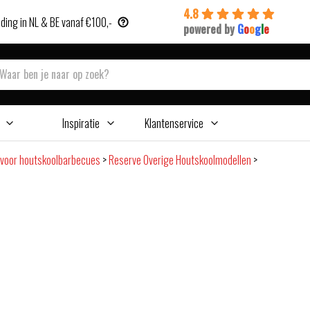
4.8
ding in NL & BE vanaf €100,-
powered by
G
o
o
g
l
e
Inspiratie
Klantenservice
voor houtskoolbarbecues
>
Reserve Overige Houtskoolmodellen
>