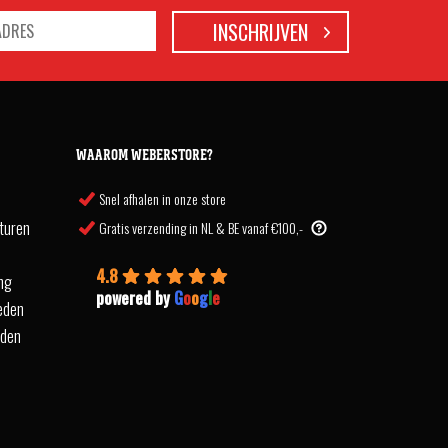
WAAROM WEBERSTORE?
Snel afhalen in onze store
turen
Gratis verzending in NL & BE vanaf €100,-
4.8
ing
powered by
G
o
o
g
l
e
eden
rden