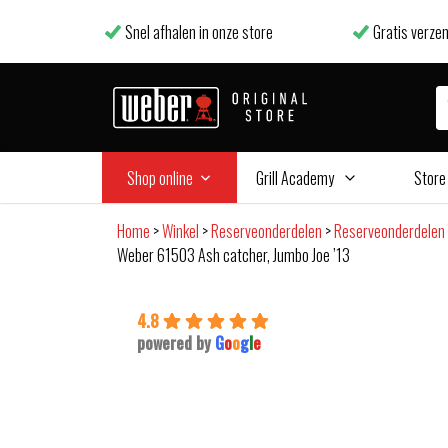
Snel afhalen in onze store
Gratis verzen
Shop online
Grill Academy
Store
Home
>
Winkel
>
Reserveonderdelen
>
Reserveonderdelen 
Weber 61503 Ash catcher, Jumbo Joe ’13
4.8
powered by
G
o
o
g
l
e