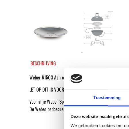
BESCHRIJVING
Weber 61503 Ash catcher, Jumbo Joe ’13.
LET OP DIT IS VOOR EEN WEBER JUMBO JOE BARBECUE.
Toestemming
Voor al je Weber Spare-Part onderdelen ga je naar de We
De Weber barbecuespecialist van Nederland.
Deze website maakt gebruik
We gebruiken cookies om cont