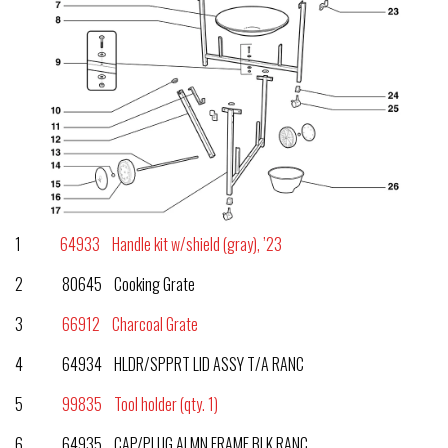
1
64933 Handle kit w/shield (gray), ’23
2 80645 Cooking Grate
3
66912 Charcoal Grate
4 64934 HLDR/SPPRT LID ASSY T/A RANC
5
99835 Tool holder (qty. 1)
6 64935 CAP/PLUG ALMN FRAME BLK RANC