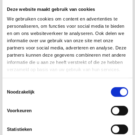
18 64798 = KIT DAMPER LID 37″ BLK KTL R
Deze website maakt gebruik van cookies
We gebruiken cookies om content en advertenties te
19 90062 Lid Assembly, Ranch Kettle, black
personaliseren, om functies voor social media te bieden
20 63159 Bowl for the 37.5″ Ranch Kettle, black
en om ons websiteverkeer te analyseren. Ook delen we
informatie over uw gebruik van onze site met onze
21 63016 Damper kit, 22.5″ Bar-B-Kettle & Smokey Mountain
partners voor social media, adverteren en analyse. Deze
Cooker, Bowl
partners kunnen deze gegevens combineren met andere
informatie die u aan ze heeft verstrekt of die ze hebben
22 64799 CART HNDL BLK RANCH KTL
verzameld op basis van uw gebruik van hun services.
23 64800 HOOK TOOL FRAME BLK RANCH KE
Toestemmingsselectie
24 65936 Caster w/insert, qty. 1
Noodzakelijk
25 65936 Caster w/insert, qty. 1
Voorkeuren
26 80664 Measuring cup, black
Statistieken