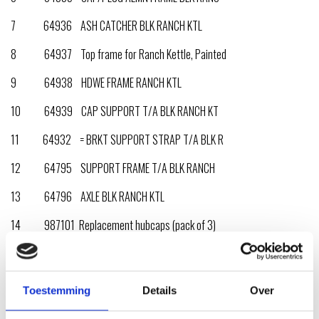
7 64936 ASH CATCHER BLK RANCH KTL
8 64937 Top frame for Ranch Kettle, Painted
9 64938 HDWE FRAME RANCH KTL
10 64939 CAP SUPPORT T/A BLK RANCH KT
11 64932 = BRKT SUPPORT STRAP T/A BLK R
12 64795 SUPPORT FRAME T/A BLK RANCH
13 64796 AXLE BLK RANCH KTL
14 987101 Replacement hubcaps (pack of 3)
15 63061 Wheel insert kit for 8″ wheel (qty. 2)
16 80735 Wheel
Toestemming
Details
Over
17 64797 Bottom frame for Ranch Kettle, Painted