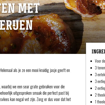
TEN MET
ERIJEN
INGRE
Voor de
3 tenen
 Helemaal als je ze een mooi kruidig jasje geeft en
3 eetel
3 eetle
, waarbij we een sear grate gebruiken voor die
2 eetle
ehoorlijk uitgesproken smaak die perfect past bij
2 theel
svlees kan nogal vet zijn. Zorg er dus voor dat het
1 theel