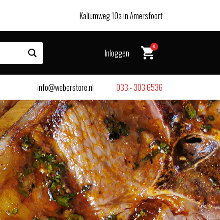
Kaliumweg 10a in Amersfoort
0
Inloggen
info@weberstore.nl
033 - 303 6536