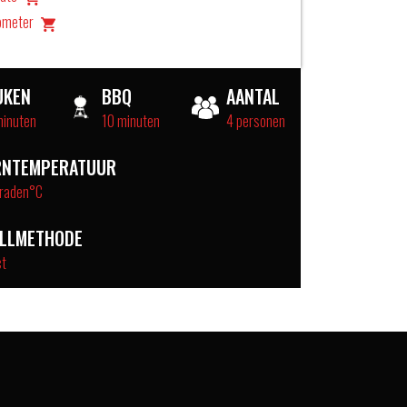
ometer
UKEN
BBQ
AANTAL
minuten
10 minuten
4 personen
RNTEMPERATUUR
raden°C
ILLMETHODE
ct