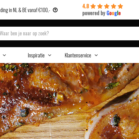
4.8
ding in NL & BE vanaf €100,-
powered by
G
o
o
g
l
e
Inspiratie
Klantenservice