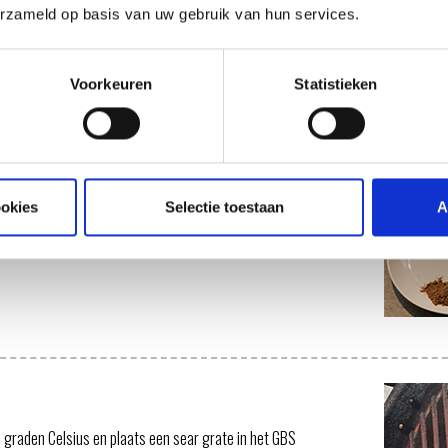
erzameld op basis van uw gebruik van hun services.
Voorkeuren
Statistieken
en mix goed door elkaar. Zet weg
 in met de rub
ookies
Selectie toestaan
A
 graden Celsius en plaats een sear grate in het GBS