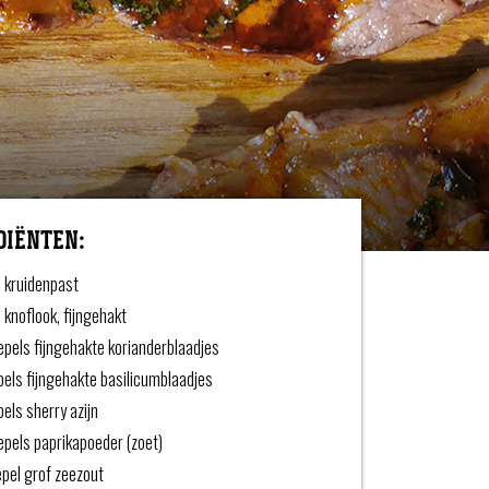
DIËNTEN:
 kruidenpast
 knoflook, fijngehakt
epels fijngehakte korianderblaadjes
pels fijngehakte basilicumblaadjes
pels sherry azijn
epels paprikapoeder (zoet)
epel grof zeezout