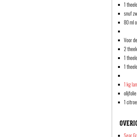
1 theel
snuf z
80 ml ol
Voor de
2 thee
1 theel
1 theel
1 kg la
olijfolie
1 citro
OVERI
Sear G