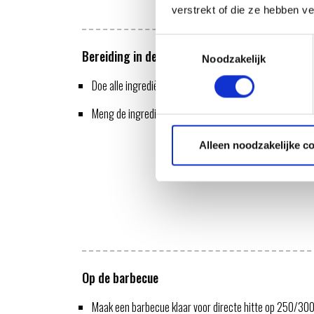
verstrekt of die ze hebben v
Toestemmingsselectie
Bereiding in de keuken
Noodzakelijk
Doe alle ingrediënten voor de kruidenpasta in een kom 
Meng de ingrediënten voor de rub en wrijf de koteletten
Alleen noodzakelijke c
Op de barbecue
Maak een barbecue klaar voor directe hitte op 250/300