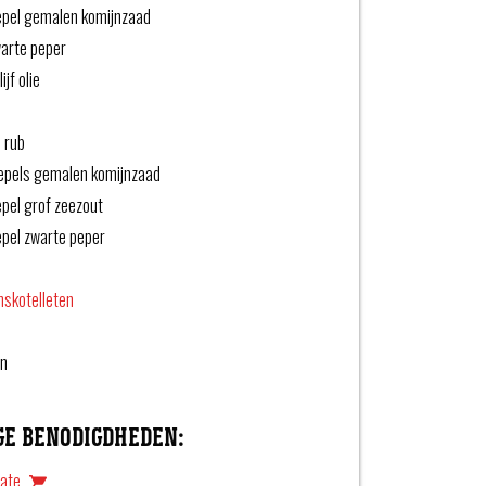
epel gemalen komijnzaad
warte peper
ijf olie
 rub
lepels gemalen komijnzaad
epel grof zeezout
epel zwarte peper
mskotelleten
en
GE BENODIGDHEDEN:
rate