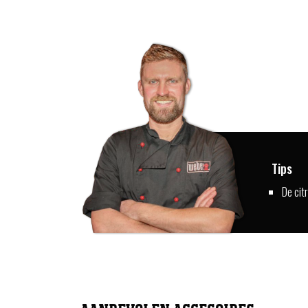
Tips
De cit