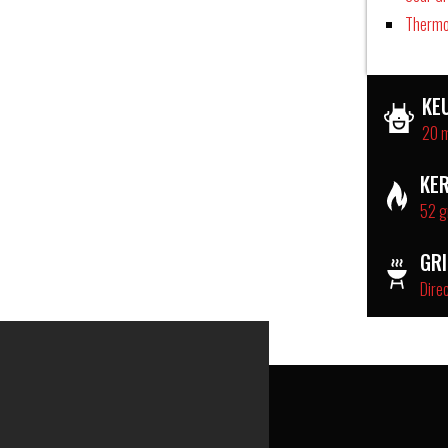
Therm
KE
20 
KE
52 g
GR
Dire