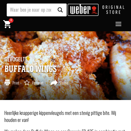
0
GEVOGELTE
BUFFALO WINGS
Print
Favoriet
Delen
Heerlijke knapperige kippenvleugels met een stevig pittige bite. Wij
houden er van!