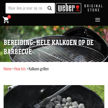
0
BEREIDING: HELE KALKOEN OP DE
BARBECUE
Home
>
How to's
>
Kalkoen grillen