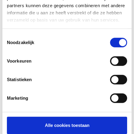
partners kunnen deze gegevens combineren met andere
informatie die u aan ze heeft verstrekt of die ze hebben
verzameld op basis van uw gebruik van hun services.
Toestemmingsselectie
Noodzakelijk
Voorkeuren
Statistieken
VERHOOGD GRILLROOSTER GROOT
GESCHIKT VOOR WEBER® Q 2000/200, Q
Marketing
2200/220, Q2400/240, Q 3000/300, Q 3200/320
RVS rooster
Vaatwasserbestendig
Zorgt voor indirecte hitte op je Weber Q
Alle cookies toestaan
Te gebruiken met de grote opvangschaal