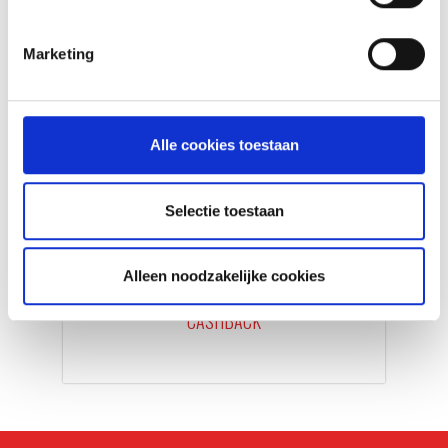
Marketing
Alle cookies toestaan
Selectie toestaan
ONTVANG €50
CASHBACK OP JOUW
WEBER BARBECUE
Alleen noodzakelijke cookies
CASHBACK