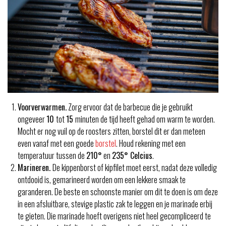
Voorverwarmen.
Zorg ervoor dat de barbecue die je gebruikt
ongeveer
10
tot
15
minuten de tijd heeft gehad om warm te worden.
Mocht er nog vuil op de roosters zitten, borstel dit er dan meteen
even vanaf met een goede
borstel
. Houd rekening met een
temperatuur tussen de
210°
en
235° Celcius
.
Marineren.
De kippenborst of kipfilet moet eerst, nadat deze volledig
ontdooid is, gemarineerd worden om een lekkere smaak te
garanderen. De beste en schoonste manier om dit te doen is om deze
in een afsluitbare, stevige plastic zak te leggen en je marinade erbij
te gieten. Die marinade hoeft overigens niet heel gecompliceerd te