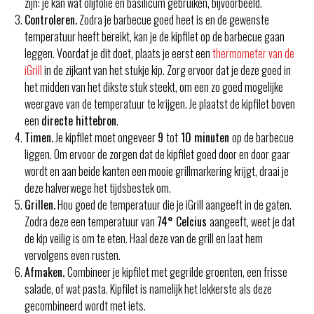
zijn: je kan wat olijfolie en basilicum gebruiken, bijvoorbeeld.
Controleren.
Zodra je barbecue goed heet is en de gewenste
temperatuur heeft bereikt, kan je de kipfilet op de barbecue gaan
leggen. Voordat je dit doet, plaats je eerst een
thermometer van de
iGrill
in de zijkant van het stukje kip. Zorg ervoor dat je deze goed in
het midden van het dikste stuk steekt, om een zo goed mogelijke
weergave van de temperatuur te krijgen. Je plaatst de kipfilet boven
een
directe hittebron
.
Timen.
Je kipfilet moet ongeveer
9
tot
10 minuten
op de barbecue
liggen. Om ervoor de zorgen dat de kipfilet goed door en door gaar
wordt en aan beide kanten een mooie grillmarkering krijgt, draai je
deze halverwege het tijdsbestek om.
Grillen.
Hou goed de temperatuur die je iGrill aangeeft in de gaten.
Zodra deze een temperatuur van
74° Celcius
aangeeft, weet je dat
de kip veilig is om te eten. Haal deze van de grill en laat hem
vervolgens even rusten.
Afmaken.
Combineer je kipfilet met gegrilde groenten, een frisse
salade, of wat pasta. Kipfilet is namelijk het lekkerste als deze
gecombineerd wordt met iets.