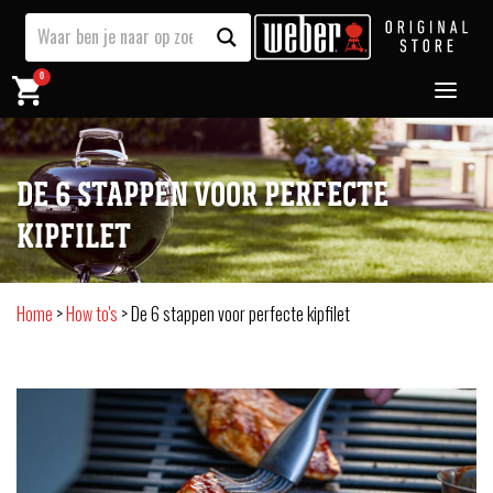
0
DE 6 STAPPEN VOOR PERFECTE
KIPFILET
Home
>
How to's
>
De 6 stappen voor perfecte kipfilet