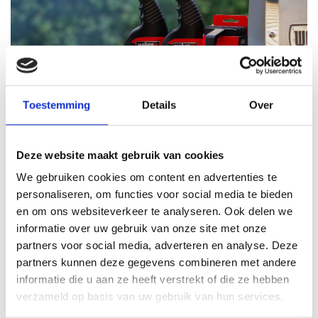
Toestemming
Details
Over
Deze website maakt gebruik van cookies
ONMISBARE ACCESSOIRES
We gebruiken cookies om content en advertenties te
personaliseren, om functies voor social media te bieden
Welke producten heb je nu ècht nodig om je barbecue te onderhouden?
en om ons websiteverkeer te analyseren. Ook delen we
We hebben verschillende kits voor je samengesteld zodat je meteen aan
informatie over uw gebruik van onze site met onze
de slag kan. Bekijk onze samenstellingen voor
houtskool
,
gas
,
elektrische
partners voor social media, adverteren en analyse. Deze
en
RVS
-barbecue’s. Daarnaast is het altijd verstandig om
aluminium
partners kunnen deze gegevens combineren met andere
opvangbakjes
in huis te hebben.
informatie die u aan ze heeft verstrekt of die ze hebben
verzameld op basis van uw gebruik van hun services.