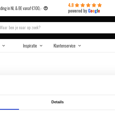
4.8
ding in NL & BE vanaf €100,-
powered by
G
o
o
g
l
e
Inspiratie
Klantenservice
Details
Fire en Weber Connect?