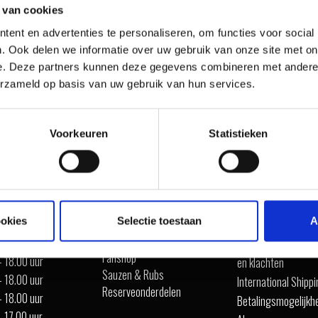
 van cookies
ent en advertenties te personaliseren, om functies voor social
. Ook delen we informatie over uw gebruik van onze site met on
e. Deze partners kunnen deze gegevens combineren met andere i
erzameld op basis van uw gebruik van hun services.
IRATIE
Voorkeuren
Statistieken
SHOP ONLINE
ALGEMEEN
ookies
Selectie toestaan
A
Barbecue's
ten
Garantie
Accessoires
- 18.00 uur
Verzenden, retour s
Fanshop
- 18.00 uur
en klachten
Sauzen & Rubs
- 18.00 uur
International Shipp
Reserveonderdelen
- 18.00 uur
Betalingsmogelijkh
- 17.00 uur