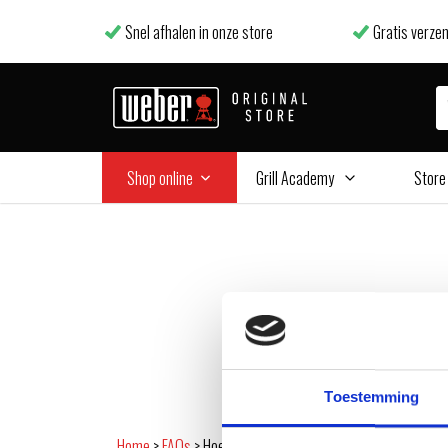
Snel afhalen in onze store
Gratis verzen
Shop online
Grill Academy
Store
Toestemming
Home
>
FAQs
>
Hoe update ik de Firmware van mijn Smoke