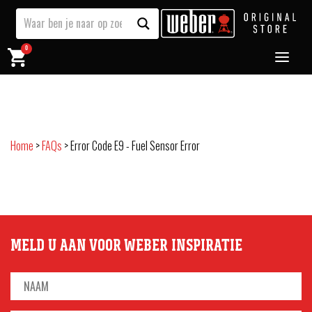
0
Home
>
FAQs
>
Error Code E9 - Fuel Sensor Error
MELD U AAN VOOR WEBER INSPIRATIE