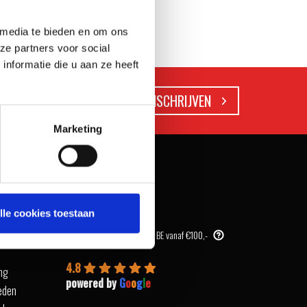
 media te bieden en om ons
ze partners voor social
nformatie die u aan ze heeft
Marketing
WAAROM WEBERSTORE?
lle cookies toestaan
Snel afhalen in onze store
turen
Gratis verzending in NL & BE vanaf €100,-
4.8
ing
powered by
G
o
o
g
l
e
eden