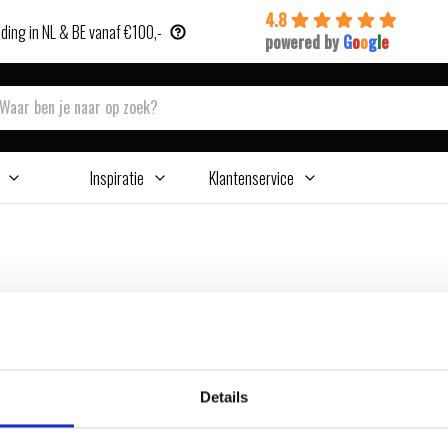
4.8
ding in NL & BE vanaf €100,-
powered by
G
o
o
g
l
e
Inspiratie
Klantenservice
Details