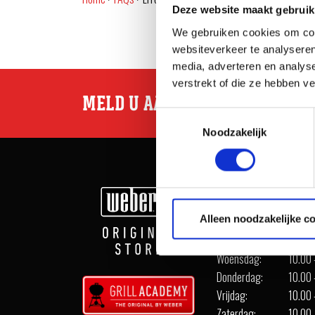
Deze website maakt gebruik
We gebruiken cookies om cont
websiteverkeer te analyseren
media, adverteren en analys
verstrekt of die ze hebben v
MELD U AAN VOOR WEBER INSP
Toestemmingsselectie
Noodzakelijk
OPENINGSTIJDEN
Alleen noodzakelijke c
Maandag:
Geslo
Dinsdag:
10.00 
Woensdag:
10.00 
Donderdag:
10.00 
Vrijdag:
10.00 
Zaterdag:
10.00 