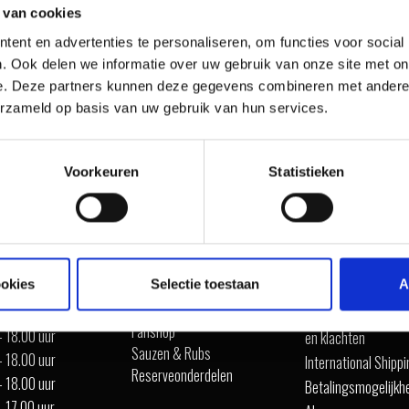
 van cookies
ent en advertenties te personaliseren, om functies voor social
. Ook delen we informatie over uw gebruik van onze site met on
e. Deze partners kunnen deze gegevens combineren met andere i
erzameld op basis van uw gebruik van hun services.
IRATIE
Voorkeuren
Statistieken
SHOP ONLINE
ALGEMEEN
ookies
Selectie toestaan
A
Barbecue's
ten
Garantie
Accessoires
- 18.00 uur
Verzenden, retour s
Fanshop
- 18.00 uur
en klachten
Sauzen & Rubs
- 18.00 uur
International Shipp
Reserveonderdelen
- 18.00 uur
Betalingsmogelijkh
- 17.00 uur