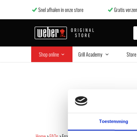
Snel afhalen in onze store
Gratis verzen
Shop online
Grill Academy
Store
Toestemming
Home
>
FAQs
>
Error Code E8 - Thermocouple Error