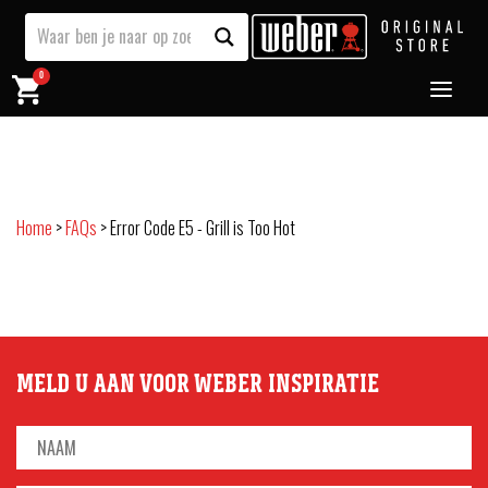
0
Home
>
FAQs
>
Error Code E5 - Grill is Too Hot
MELD U AAN VOOR WEBER INSPIRATIE