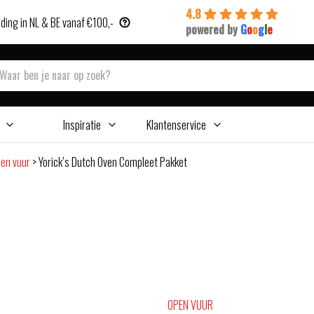
4.8
ding in NL & BE vanaf €100,-
powered by
G
o
o
g
l
e
Inspiratie
Klantenservice
en vuur
>
Yorick’s Dutch Oven Compleet Pakket
OPEN VUUR