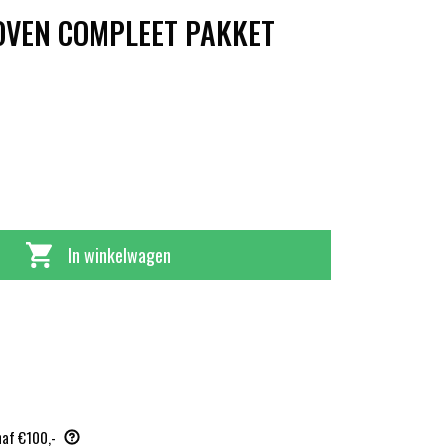
OVEN COMPLEET PAKKET
spronkelijke
dige
s
s
:
In winkelwagen
,45.
,99.
naf €100,-