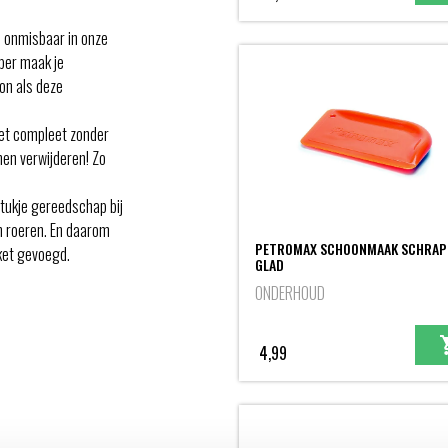
 onmisbaar in onze
aper maak je
on als deze
iet compleet zonder
en verwijderen! Zo
stukje gereedschap bij
n roeren. En daarom
PETROMAX SCHOONMAAK SCHRAP
ket gevoegd.
GLAD
ONDERHOUD
4,99