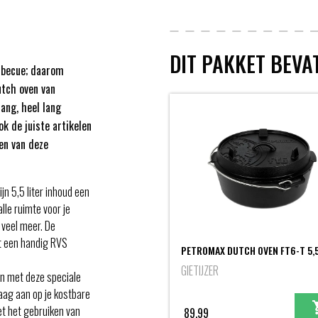
DIT PAKKET BEVAT
rbecue; daarom
tch oven van
ang, heel lang
k de juiste artikelen
en van deze
jn 5,5 liter inhoud een
lle ruimte voor je
 veel meer. De
t een handig RVS
PETROMAX DUTCH OVEN FT6-T 5,5
GIETIJZER
den met deze speciale
ag aan op je kostbare
et het gebruiken van
89,99