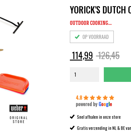
YORICK'S DUTCH 
OUTDOOR COOKING...
OP VOORRAAD
Oor
Hui
114,99
126,45
prij
prij
was
is:
126
114
4.8
powered by
G
o
o
g
l
e
Snel afhalen in onze store
Gratis verzending in NL & BE va