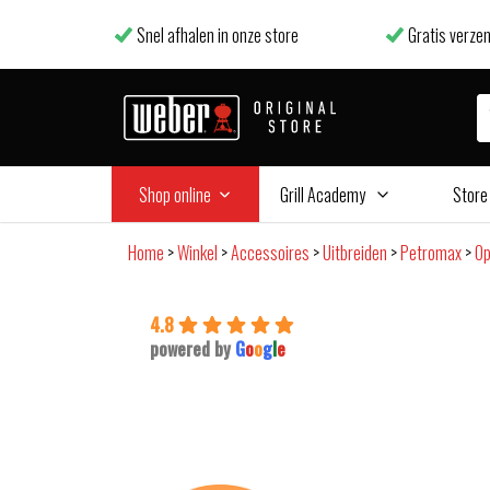
Snel afhalen in onze store
Gratis verzen
Shop online
Grill Academy
Store
Home
>
Winkel
>
Accessoires
>
Uitbreiden
>
Petromax
>
Op
4.8
powered by
G
o
o
g
l
e