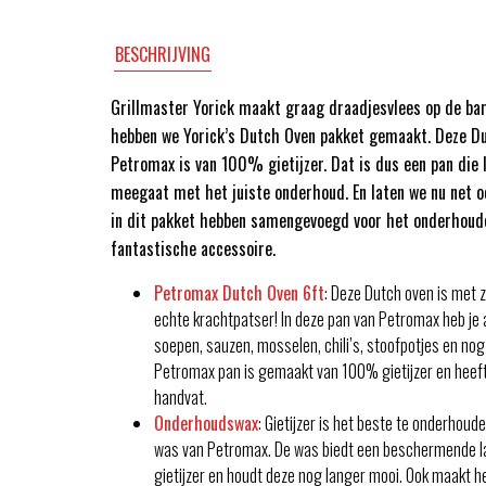
BESCHRIJVING
Grillmaster Yorick maakt graag draadjesvlees op de ba
hebben we Yorick’s Dutch Oven pakket gemaakt. Deze Du
Petromax is van 100% gietijzer. Dat is dus een pan die l
meegaat met het juiste onderhoud. En laten we nu net oo
in dit pakket hebben samengevoegd voor het onderhoud
fantastische accessoire.
Petromax Dutch Oven 6ft
: Deze Dutch oven is met zi
echte krachtpatser! In deze pan van Petromax heb je a
soepen, sauzen, mosselen, chili’s, stoofpotjes en nog
Petromax pan is gemaakt van 100% gietijzer en heef
handvat.
Onderhoudswax
: Gietijzer is het beste te onderhou
was van Petromax. De was biedt een beschermende la
gietijzer en houdt deze nog langer mooi. Ook maakt h