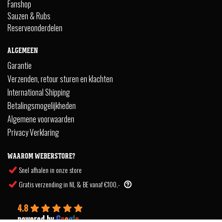
Fanshop
Sauzen & Rubs
Reserveonderdelen
ALGEMEEN
Garantie
Verzenden, retour sturen en klachten
International Shipping
Betalingsmogelijkheden
Algemene voorwaarden
Privacy Verklaring
WAAROM WEBERSTORE?
Snel afhalen in onze store
Gratis verzending in NL & BE vanaf €100,-
4.8
powered by
G
o
o
g
l
e