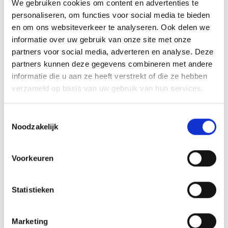
We gebruiken cookies om content en advertenties te
personaliseren, om functies voor social media te bieden
en om ons websiteverkeer te analyseren. Ook delen we
informatie over uw gebruik van onze site met onze
partners voor social media, adverteren en analyse. Deze
partners kunnen deze gegevens combineren met andere
WEBER REINIGINGSSET VOOR GEËMAILLEERDE GASBARBECUES
informatie die u aan ze heeft verstrekt of die ze hebben
REINIGINGSSETS
verzameld op basis van uw gebruik van hun services.
Toestemmingsselectie
74,99
Noodzakelijk
Voorkeuren
INSPIRATIE
Statistieken
Marketing