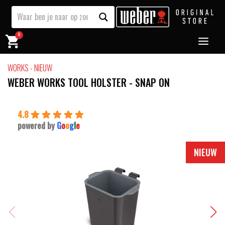
0
WORKS - NIEUW
WEBER WORKS TOOL HOLSTER - SNAP ON
4.8
powered by
G
o
o
g
l
e
NIEUW