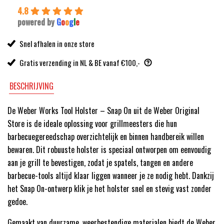
4.8
powered by
G
o
o
g
l
e
Snel afhalen in onze store
Gratis verzending in NL & BE vanaf €100,-
BESCHRIJVING
De Weber Works Tool Holster – Snap On uit de Weber Original
Store is de ideale oplossing voor grillmeesters die hun
barbecuegereedschap overzichtelijk en binnen handbereik willen
bewaren. Dit robuuste holster is speciaal ontworpen om eenvoudig
aan je grill te bevestigen, zodat je spatels, tangen en andere
barbecue-tools altijd klaar liggen wanneer je ze nodig hebt. Dankzij
het Snap On-ontwerp klik je het holster snel en stevig vast zonder
gedoe.
Gemaakt van duurzame, weerbestendige materialen biedt de Weber