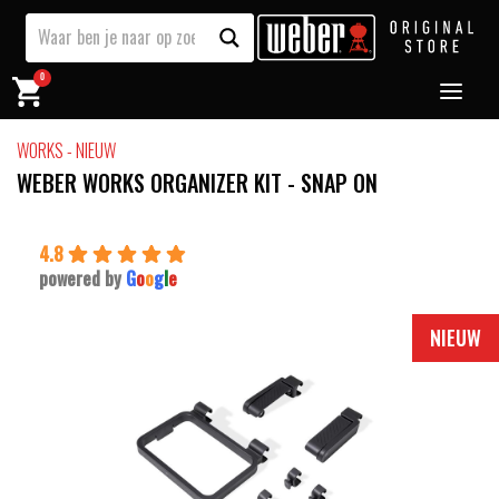
0
WORKS - NIEUW
WEBER WORKS ORGANIZER KIT - SNAP ON
4.8
powered by
G
o
o
g
l
e
NIEUW