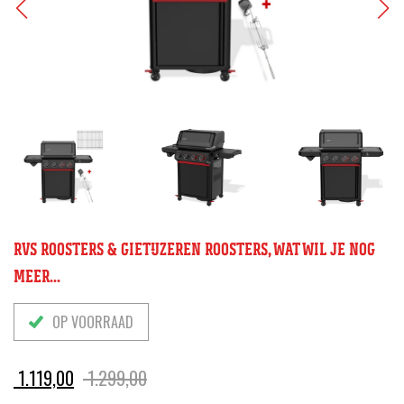
RVS ROOSTERS & GIETIJZEREN ROOSTERS, WAT WIL JE NOG
MEER...
OP VOORRAAD
Oorspronkelijke
Huidige
1.119,00
1.299,00