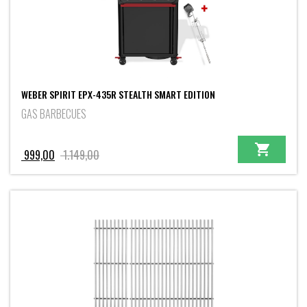
WEBER SPIRIT EPX-435R STEALTH SMART EDITION
GAS BARBECUES
Oorspronkelijke
Huidige
999,00
1.149,00
prijs
prijs
was:
is:
1.149,00.
999,00.