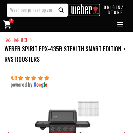
0
GAS BARBECUES
WEBER SPIRIT EPX-435R STEALTH SMART EDITION +
RVS ROOSTERS
4.8
powered by
G
o
o
g
l
e