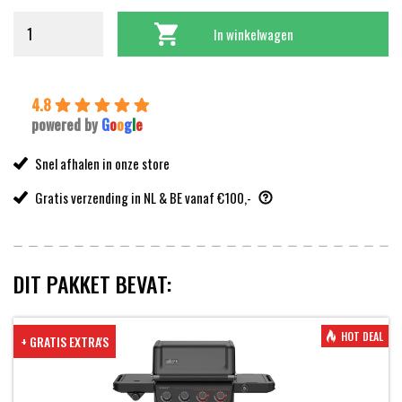
prijs
prijs
was:
is:
In winkelwagen
1.299,00.
1.119,00.
4.8
powered by
G
o
o
g
l
e
Snel afhalen in onze store
Gratis verzending in NL & BE vanaf €100,-
DIT PAKKET BEVAT:
HOT DEAL
+ GRATIS EXTRA'S