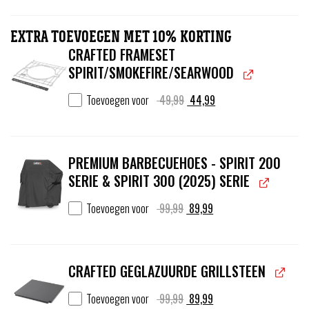
EXTRA TOEVOEGEN MET 10% KORTING
CRAFTED FRAMESET
SPIRIT/SMOKEFIRE/SEARWOOD
Oorspronkelijke
Huidige
Toevoegen voor
49,99
44,99
prijs
prijs
was:
is:
49,99.
44,99.
PREMIUM BARBECUEHOES - SPIRIT 200
SERIE & SPIRIT 300 (2025) SERIE
Oorspronkelijke
Huidige
Toevoegen voor
99,99
89,99
prijs
prijs
was:
is:
99,99.
89,99.
CRAFTED GEGLAZUURDE GRILLSTEEN
Oorspronkelijke
Huidige
Toevoegen voor
99,99
89,99
prijs
prijs