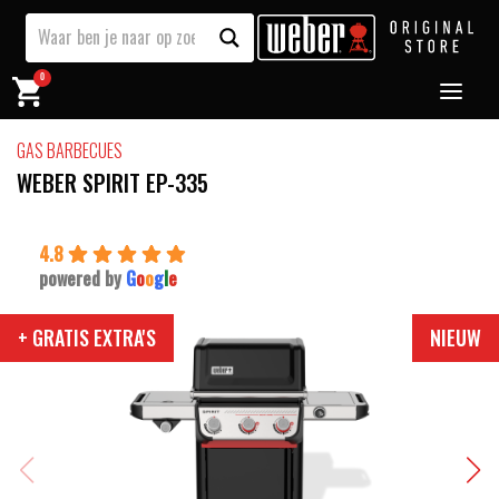
0
GAS BARBECUES
WEBER SPIRIT EP-335
4.8
powered by
G
o
o
g
l
e
+ GRATIS EXTRA'S
NIEUW