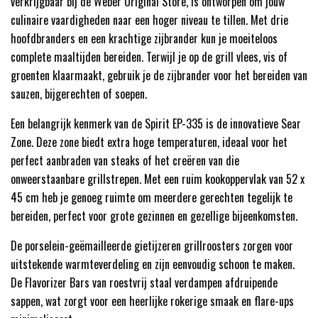
verkrijgbaar bij de Weber Original Store, is ontworpen om jouw
culinaire vaardigheden naar een hoger niveau te tillen. Met drie
hoofdbranders en een krachtige zijbrander kun je moeiteloos
complete maaltijden bereiden. Terwijl je op de grill vlees, vis of
groenten klaarmaakt, gebruik je de zijbrander voor het bereiden van
sauzen, bijgerechten of soepen.
Een belangrijk kenmerk van de Spirit EP-335 is de innovatieve Sear
Zone. Deze zone biedt extra hoge temperaturen, ideaal voor het
perfect aanbraden van steaks of het creëren van die
onweerstaanbare grillstrepen. Met een ruim kookoppervlak van 52 x
45 cm heb je genoeg ruimte om meerdere gerechten tegelijk te
bereiden, perfect voor grote gezinnen en gezellige bijeenkomsten.
De porselein-geëmailleerde gietijzeren grillroosters zorgen voor
uitstekende warmteverdeling en zijn eenvoudig schoon te maken.
De Flavorizer Bars van roestvrij staal verdampen afdruipende
sappen, wat zorgt voor een heerlijke rokerige smaak en flare-ups