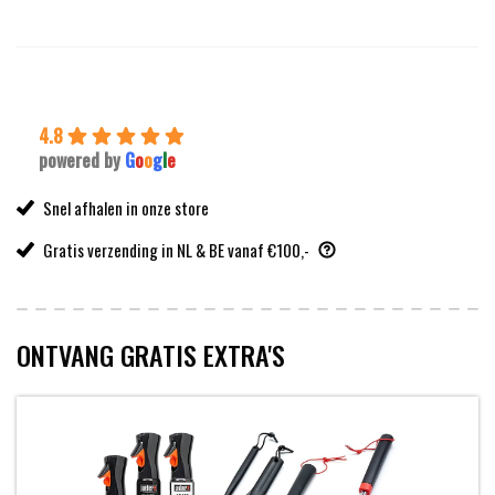
was:
is:
99,99.
89,99.
4.8
powered by
G
o
o
g
l
e
Snel afhalen in onze store
Gratis verzending in NL & BE vanaf €100,-
ONTVANG GRATIS EXTRA'S