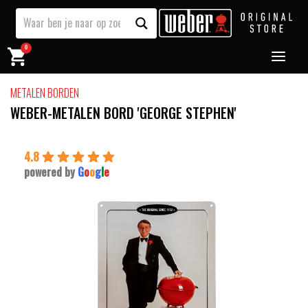
0
METALEN BORDEN
WEBER-METALEN BORD 'GEORGE STEPHEN'
4.8
powered by
G
o
o
g
l
e