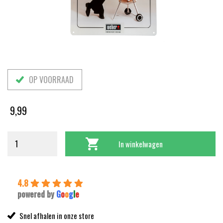
OP VOORRAAD
9,99
In winkelwagen
4.8
powered by
G
o
o
g
l
e
Snel afhalen in onze store