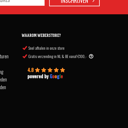
WAAROM WEBERSTORE?
Snel afhalen in onze store
turen
Gratis verzending in NL & BE vanaf €100,-
4.8
ing
powered by
G
o
o
g
l
e
eden
rden