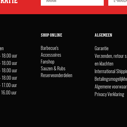
IRATIE
SHOP ONLINE
ALGEMEEN
Barbecue's
ten
Garantie
Accessoires
- 18.00 uur
Verzenden, retour s
Fanshop
- 18.00 uur
en klachten
Sauzen & Rubs
- 18.00 uur
International Shipp
Reserveonderdelen
- 18.00 uur
Betalingsmogelijkh
- 17.00 uur
Algemene voorwaa
- 16.00 uur
Privacy Verklaring