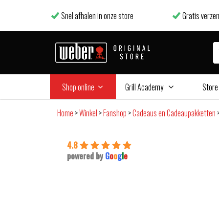
Snel afhalen in onze store
Gratis verzen
Shop online
Grill Academy
Store
Home
>
Winkel
>
Fanshop
>
Cadeaus en Cadeaupakketten
4.8
powered by
G
o
o
g
l
e