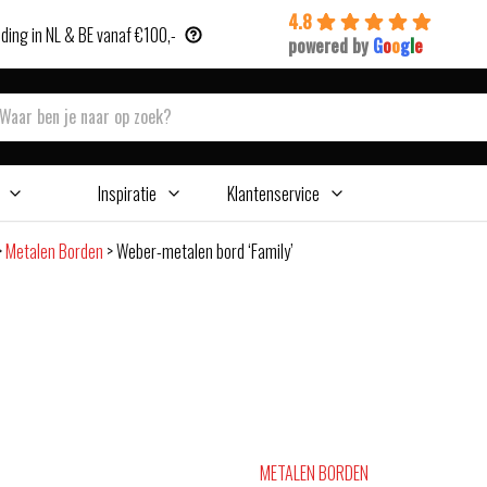
4.8
ding in NL & BE vanaf €100,-
powered by
G
o
o
g
l
e
Inspiratie
Klantenservice
>
Metalen Borden
>
Weber-metalen bord ‘Family’
METALEN BORDEN