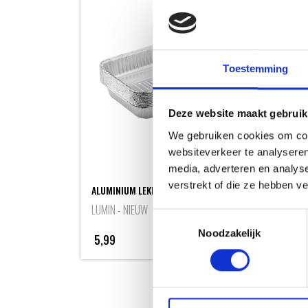
Toestemming
Deze website maakt gebruik
We gebruiken cookies om cont
websiteverkeer te analyseren
media, adverteren en analys
BAR
verstrekt of die ze hebben v
ALUMINIUM LEKBAKJES - 10 STUKS
HAN
LUMIN - NIEUW
Toestemmingsselectie
Noodzakelijk
5,99
Meer informatie
17,