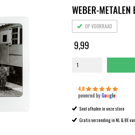
WEBER-METALEN B
OP VOORRAAD
9,99
4.8
powered by
G
o
o
g
l
e
Snel afhalen in onze store
Gratis verzending in NL & BE va