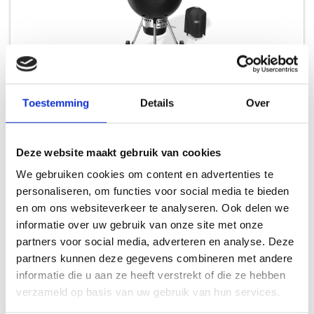
Toestemming
Details
Over
WEBER MASTER-TOUCH GBS E-5750 BLACK Ø 57 CM
MASTER-TOUCH
Deze website maakt gebruik van cookies
We gebruiken cookies om content en advertenties te
Oorspronkelijke
Huidige
299,00
369,00
personaliseren, om functies voor social media te bieden
prijs
prijs
en om ons websiteverkeer te analyseren. Ook delen we
was:
is:
informatie over uw gebruik van onze site met onze
369,00.
299,00.
partners voor social media, adverteren en analyse. Deze
partners kunnen deze gegevens combineren met andere
INSPIRATIE
informatie die u aan ze heeft verstrekt of die ze hebben
verzameld op basis van uw gebruik van hun services.