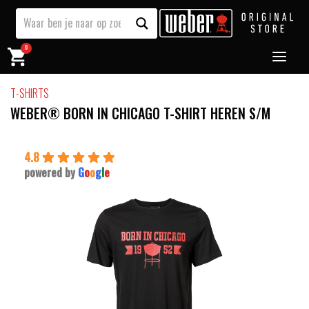
0
T-SHIRTS
WEBER® BORN IN CHICAGO T-SHIRT HEREN S/M
4.8
powered by
G
o
o
g
l
e