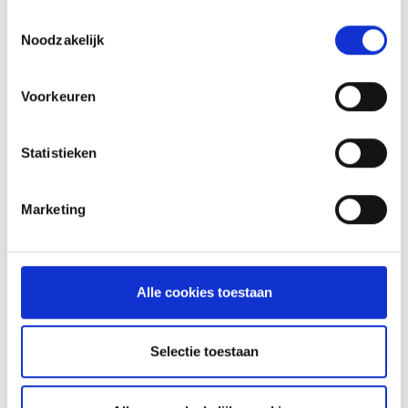
Toestemmingsselectie
Noodzakelijk
RECEPTEN EN TIPS
VAN ONZE GRILL MASTERS
Voorkeuren
MEER INFORMATIE
Statistieken
Marketing
Alle cookies toestaan
Selectie toestaan
KAISERSCHMARNN