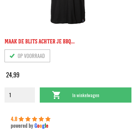
MAAK DE BLITS ACHTER JE BBQ...
OP VOORRAAD
24,99
In winkelwagen
4.8
powered by
G
o
o
g
l
e