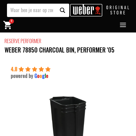
0
RESERVE PERFORMER
WEBER 78850 CHARCOAL BIN, PERFORMER '05
4.8
powered by
G
o
o
g
l
e