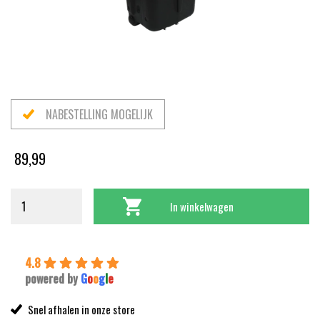
NABESTELLING MOGELIJK
89,99
In winkelwagen
4.8
powered by
G
o
o
g
l
e
Snel afhalen in onze store