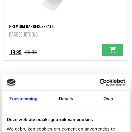
PREMIUM BARBECUESPATEL
BARBECUETOOLS
Oorspronkelijke
Huidige
19,99
25,99
prijs
prijs
was:
is:
25,99.
19,99.
INSPIRATIE
Toestemming
Details
Over
Deze website maakt gebruik van cookies
RECEPTEN EN TIPS
We gebruiken cookies om content en advertenties te