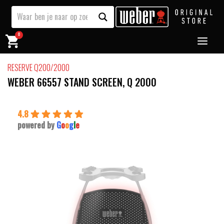
0
RESERVE Q200/2000
WEBER 66557 STAND SCREEN, Q 2000
4.8
powered by
G
o
o
g
l
e