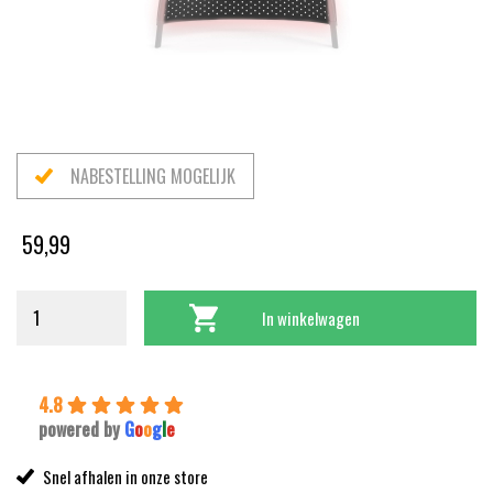
NABESTELLING MOGELIJK
59,99
In winkelwagen
4.8
powered by
G
o
o
g
l
e
Snel afhalen in onze store