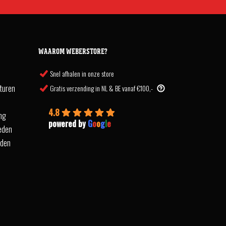
WAAROM WEBERSTORE?
Snel afhalen in onze store
turen
Gratis verzending in NL & BE vanaf €100,-
4.8
ing
powered by
G
o
o
g
l
e
eden
rden