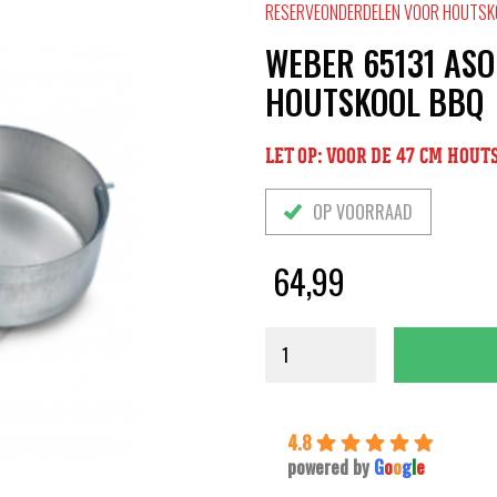
RESERVEONDERDELEN VOOR HOUTS
WEBER 65131 AS
HOUTSKOOL BBQ
LET OP: VOOR DE 47 CM HOUT
OP VOORRAAD
64,99
4.8
powered by
G
o
o
g
l
e