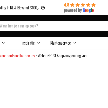
4.8
ding in NL & BE vanaf €100,-
powered by
G
o
o
g
l
e
Inspiratie
Klantenservice
voor houtskoolbarbecues
>
Weber 65131 Asopvang en ring voor