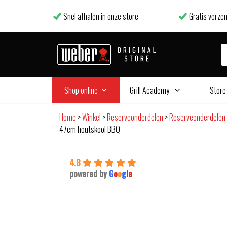
Snel afhalen in onze store
Gratis verzen
Shop online
Grill Academy
Store
Home
>
Winkel
>
Reserveonderdelen
>
Reserveonderdelen 
47cm houtskool BBQ
4.8
powered by
G
o
o
g
l
e