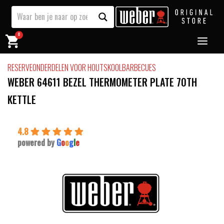
0
RESERVEONDERDELEN VOOR HOUTSKOOLBARBECUES
WEBER 64611 BEZEL THERMOMETER PLATE 70TH
KETTLE
4.8
powered by
G
o
o
g
l
e