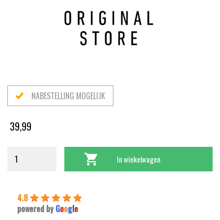
NABESTELLING MOGELIJK
39,99
In winkelwagen
4.8
powered by
G
o
o
g
l
e