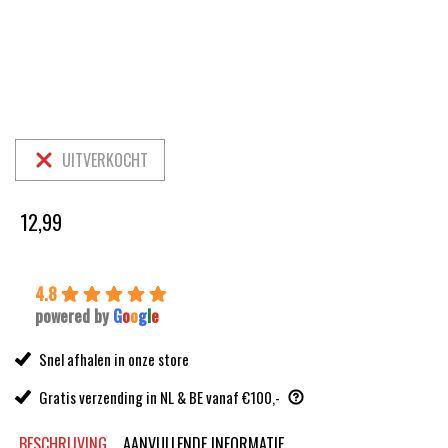
UITVERKOCHT
12,99
4.8
powered by
G
o
o
g
l
e
Snel afhalen in onze store
Gratis verzending in NL & BE vanaf €100,-
BESCHRIJVING
AANVULLENDE INFORMATIE