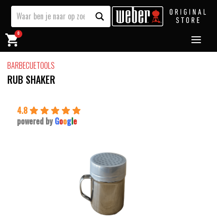
0
BARBECUETOOLS
RUB SHAKER
4.8
powered by
G
o
o
g
l
e