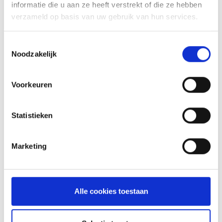
informatie die u aan ze heeft verstrekt of die ze hebben
verzameld op basis van uw gebruik van hun services.
INSPIRATIE
Toestemmingsselectie
Noodzakelijk
Voorkeuren
RECEPTEN EN TIPS
VAN ONZE GRILL MASTERS
Statistieken
MEER INFORMATIE
Marketing
Alle cookies toestaan