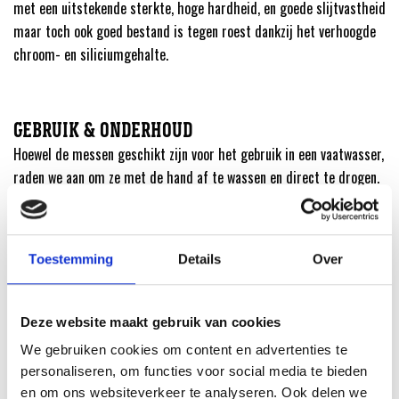
met een uitstekende sterkte, hoge hardheid, en goede slijtvastheid
maar toch ook goed bestand is tegen roest dankzij het verhoogde
chroom- en siliciumgehalte.
GEBRUIK & ONDERHOUD
Hoewel de messen geschikt zijn voor het gebruik in een vaatwasser,
raden we aan om ze met de hand af te wassen en direct te drogen.
Zo garandeer je een langere levensduur. Bewaar je messen bij
voorkeur in het bijgeleverde messenblok om de Universal NT1
Messenblokset te beschermen.
Toestemming
Details
Over
SPECIFICATIES VAN DEZE UNIVERSAL NT1
Deze website maakt gebruik van cookies
MESSENBLOKSET
We gebruiken cookies om content en advertenties te
Materiaal:
Hoogwaardig Carbonstaal
personaliseren, om functies voor social media te bieden
Hardheid:
56+ HRC voor duurzame scherpte en betrouwbare
en om ons websiteverkeer te analyseren. Ook delen we