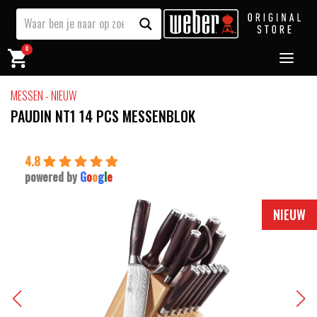
0
MESSEN - NIEUW
PAUDIN NT1 14 PCS MESSENBLOK
4.8
powered by
G
o
o
g
l
e
NIEUW