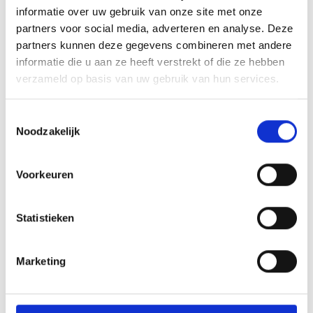
snijprestaties
informatie over uw gebruik van onze site met onze
Handvat:
Ergonomisch Handvat van luxe pakkahout
partners voor social media, adverteren en analyse. Deze
Slijpwijze:
Japanse Slijpwijze in een hoek van 12-14 graden voor
partners kunnen deze gegevens combineren met andere
precisie snijden
informatie die u aan ze heeft verstrekt of die ze hebben
Harding:
Gehard met Vloeibare Stikstof voor extra duurzaamheid
verzameld op basis van uw gebruik van hun services.
en scherpte
Lemmetlengte:
20 cm, ideaal voor veelzijdig gebruik
Toestemmingsselectie
Certificering:
TÜV gecertificeerd FDA en LFGB
Noodzakelijk
INSPIRATIE
Voorkeuren
Statistieken
RECEPTEN EN TIPS
VAN ONZE GRILL MASTERS
Marketing
MEER INFORMATIE