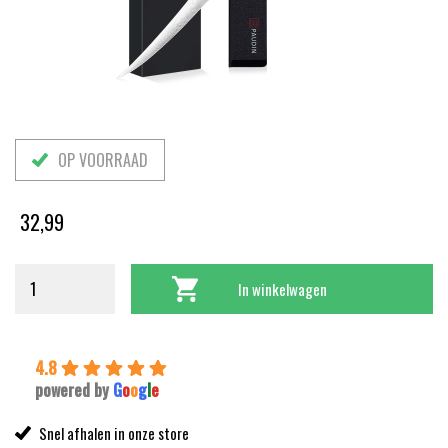
OP VOORRAAD
32,99
In winkelwagen
4.8
powered by
G
o
o
g
l
e
Snel afhalen in onze store