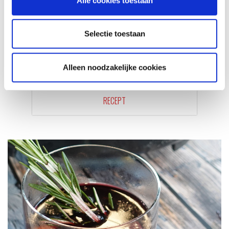
Alle cookies toestaan
Selectie toestaan
Alleen noodzakelijke cookies
VITELLO TONNATO VAN DE
SEARWOOD
RECEPT