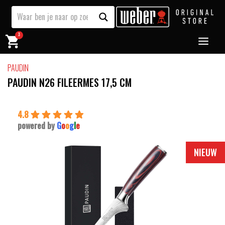
3
PAUDIN
PAUDIN N26 FILEERMES 17,5 CM
4.8
powered by
G
o
o
g
l
e
NIEUW