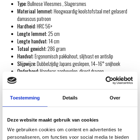
Type
: Bullnose Vleesmes , Slagersmes
Materiaal lemmet
: Hoogwaardig koolstofstaal met gelaserd
damascus patroon
Hardheid
: HRC 56+
Lengte lemmet
: 25 cm
Lengte handvat
: 14 cm
Totaal gewicht
: 286 gram
Handvat
: Ergonomisch pakkahout, slijtvast en antislip
Slijpwijze
: Dubbelzijdig Japans geslepen, 14–16° snijhoek
Onderhoud
: Handwas aanbevolen, direct drogen
INSPIRATIE
Toestemming
Details
Over
RECEPTEN EN TIPS
Deze website maakt gebruik van cookies
VAN ONZE GRILL MASTERS
We gebruiken cookies om content en advertenties te
personaliseren, om functies voor social media te bieden