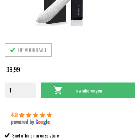
OP VOORRAAD
39,99
In winkelwagen
4.8
powered by
G
o
o
g
l
e
Snel afhalen in onze store