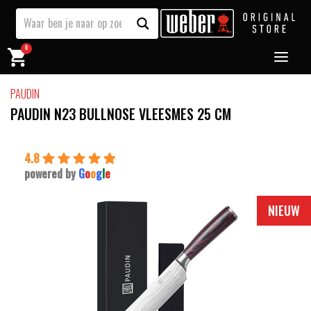
0
PAUDIN
PAUDIN N23 BULLNOSE VLEESMES 25 CM
4.8
powered by
G
o
o
g
l
e
NIEUW