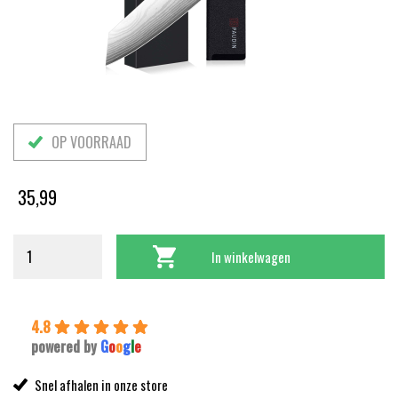
OP VOORRAAD
35,99
In winkelwagen
4.8
powered by
G
o
o
g
l
e
Snel afhalen in onze store