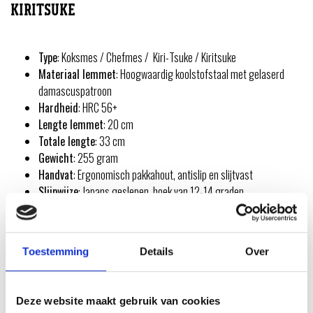
KIRITSUKE
Type
: Koksmes / Chefmes / Kiri-Tsuke / Kiritsuke
Materiaal lemmet
: Hoogwaardig koolstofstaal met gelaserd
damascuspatroon
Hardheid
: HRC 56+
Lengte lemmet
: 20 cm
Totale lengte
: 33 cm
Gewicht
: 255 gram
Handvat
: Ergonomisch pakkahout, antislip en slijtvast
Slijpwijze
: Japans geslepen, hoek van 12-14 graden
Onderhoud
: Handwas aanbevolen, direct drogen voor behoud van
scherpte
Toestemming
Details
Over
INSPIRATIE
Deze website maakt gebruik van cookies