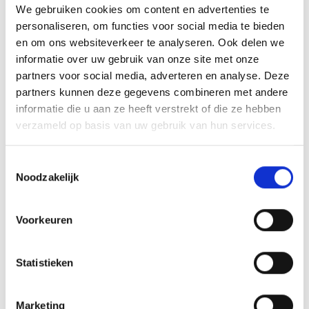
We gebruiken cookies om content en advertenties te
RECEPTEN EN TIPS
personaliseren, om functies voor social media te bieden
VAN ONZE GRILL MASTERS
en om ons websiteverkeer te analyseren. Ook delen we
informatie over uw gebruik van onze site met onze
partners voor social media, adverteren en analyse. Deze
MEER INFORMATIE
partners kunnen deze gegevens combineren met andere
informatie die u aan ze heeft verstrekt of die ze hebben
verzameld op basis van uw gebruik van hun services.
Toestemmingsselectie
Noodzakelijk
Voorkeuren
Statistieken
KAISERSCHMARNN
Marketing