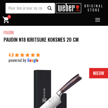
0
PAUDIN
PAUDIN N18 KIRITSUKE KOKSMES 20 CM
4.8
powered by
G
o
o
g
l
e
NIEUW